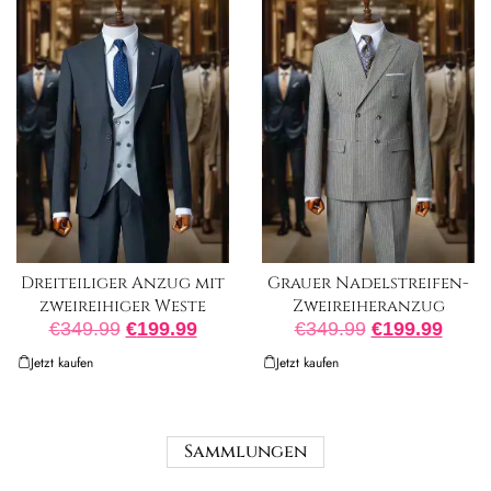
Dreiteiliger Anzug mit
Grauer Nadelstreifen-
zweireihiger Weste
Zweireiheranzug
€
349.99
€
199.99
€
349.99
€
199.99
Jetzt kaufen
Jetzt kaufen
Sammlungen