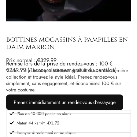
Bottines mocassins à pampilles en
daim marron
Prix ​​normal :
€
329.99
Remise lors de la prise de rendez-vous : 100 €
€
249.99
(Raccourcissement gratuit du pantalon)
Visitez notre boutique à Roosendaal, découvrez la dernière
collection et trouvez le style idéal. Prenez rendez-vous
simplement, sans engagement, et économisez 100 € sur
votre costume.
Prenez immédiatement un rendez-vous d'essayage
Plus de 10 000 packs en stock
Maten 44 xs t/m 4XL 72
Essayez directement en boutique