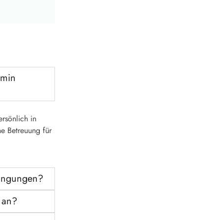
rmin
rsönlich in
he Betreuung für
dingungen?
 an?