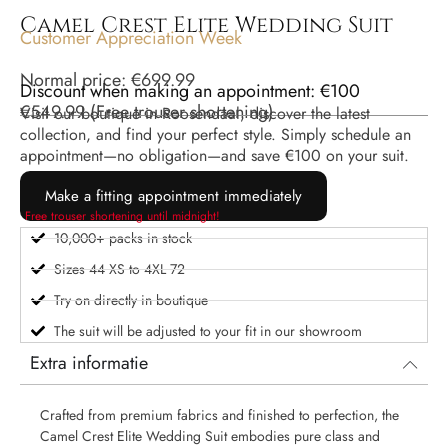
Camel Crest Elite Wedding Suit
Customer Appreciation Week
Normal price:
€
699.99
Discount when making an appointment: €100
€
549.99
(
Free trouser shortening
)
Visit our boutique in Roosendaal, discover the latest
collection, and find your perfect style. Simply schedule an
appointment—no obligation—and save €100 on your suit.
Make a fitting appointment immediately
Free trouser shortening until midnight!
10,000+ packs in stock
Sizes 44 XS to 4XL 72
Try on directly in boutique
The suit will be adjusted to your fit in our showroom
Extra informatie
Crafted from premium fabrics and finished to perfection, the
Camel Crest Elite Wedding Suit embodies pure class and