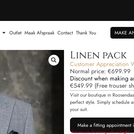
Outlet
Maak Afspraak
Contact
Thank You
MAKE A
Linen pack
Customer Appreciation 
Normal price:
€
699.99
Discount when making a
€
549.99
(
Free trouser s
Visit our boutique in Roosendaal
perfect style. Simply schedul
your suit.
Make a fitting appointment 
Free trouser shortening until midnight!