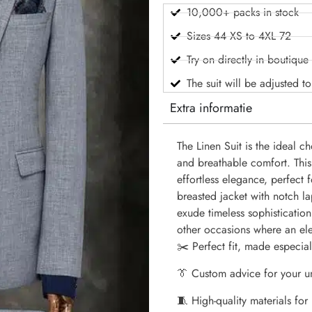
10,000+ packs in stock
Sizes 44 XS to 4XL 72
Try on directly in boutique
The suit will be adjusted t
Extra informatie
The Linen Suit is the ideal 
and breathable comfort. This 
effortless elegance, perfect
breasted jacket with notch la
exude timeless sophisticatio
other occasions where an ele
✂️ Perfect fit, made especial
👔 Custom advice for your u
🧵 High-quality materials for