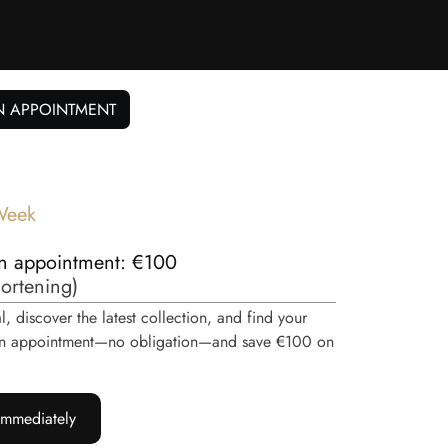
N APPOINTMENT
Week
n appointment: €100
hortening
)
, discover the latest collection, and find your
e an appointment—no obligation—and save €100 on
immediately