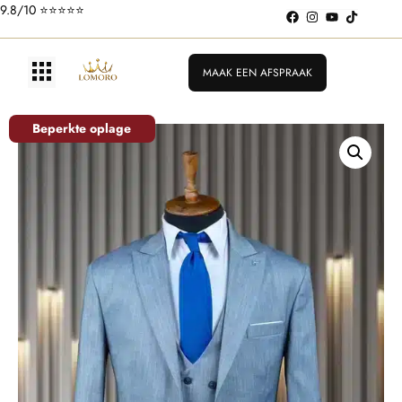
9.8/10 ⭐️⭐️⭐️⭐️⭐️
MAAK EEN AFSPRAAK
Beperkte oplage