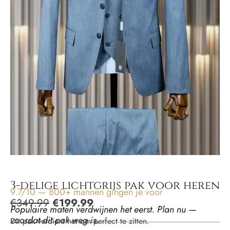
3-delige lichtgrijs pak voor heren
9.7/10 — 800+ mannen gingen je voor
€
349.99
€
199.99
Populaire maten verdwijnen het eerst. Plan nu —
voordat dit pak weg is.
Dit pak verdient het om perfect te zitten.