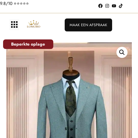
9.8/10 ⭐️⭐️⭐️⭐️⭐️
MAAK EEN AFSPRAAK
Beperkte oplage