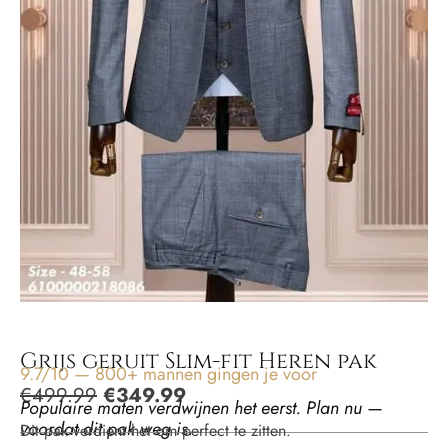
Grijs geruit Slim-fit Heren pak
9.7/10 — 800+ mannen gingen je voor
€
499.99
€
349.99
Populaire maten verdwijnen het eerst. Plan nu —
voordat dit pak weg is.
Dit pak verdient het om perfect te zitten.