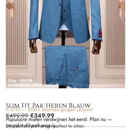
Slim Fit Pak Heren Blauw
9.7/10 — 800+ mannen gingen je voor
€
499.99
€
349.99
Populaire maten verdwijnen het eerst. Plan nu —
voordat dit pak weg is.
Dit pak verdient het om perfect te zitten.