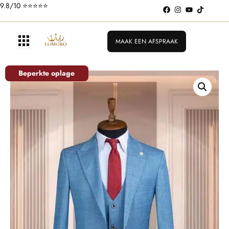
Pakken vanaf €199
9.8/10 ⭐️⭐️⭐️⭐️⭐️
MAAK EEN AFSPRAAK
Beperkte oplage