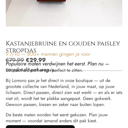
Kastanjebruine en gouden paisley
stropdas
9.7/10 — 800+ mannen gingen je voor
€
79.99
€
29.99
Populaire maten verdwijnen het eerst. Plan nu —
voordat dit pak weg is.
Dit pak verdient het om perfect te zitten.
Bij Lomoro pas je het direct in onze boutique — uit de
grootste collectie van Nederland, in jouw maat, op jouw
lichaam. Direct passen, direct zien wat werkt — en als er iets
niet zit, wordt het ter plekke aangepast. Geen gokwerk.
Gewoon passen, kiezen en zeker naar buiten lopen.
De beste maten worden het eerst gekozen. Plan jouw
moment — voordat iemand anders dit pak kiest.