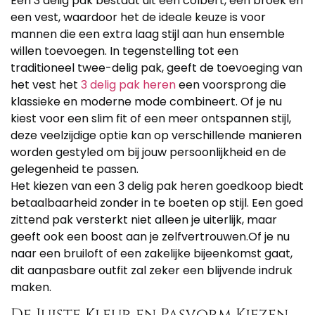
Een 3 delig pak bestaat uit een colbert, een broek en
een vest, waardoor het de ideale keuze is voor
mannen die een extra laag stijl aan hun ensemble
willen toevoegen. In tegenstelling tot een
traditioneel twee-delig pak, geeft de toevoeging van
het vest het
3 delig pak heren
een voorsprong die
klassieke en moderne mode combineert. Of je nu
kiest voor een slim fit of een meer ontspannen stijl,
deze veelzijdige optie kan op verschillende manieren
worden gestyled om bij jouw persoonlijkheid en de
gelegenheid te passen.
Het kiezen van een 3 delig pak heren goedkoop biedt
betaalbaarheid zonder in te boeten op stijl. Een goed
zittend pak versterkt niet alleen je uiterlijk, maar
geeft ook een boost aan je zelfvertrouwen.Of je nu
naar een bruiloft of een zakelijke bijeenkomst gaat,
dit aanpasbare outfit zal zeker een blijvende indruk
maken.
De Juiste Kleur en Pasvorm Kiezen