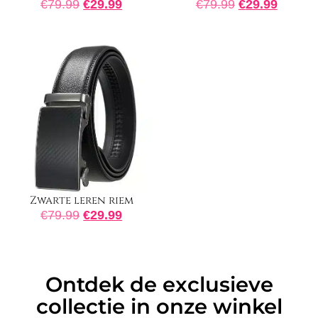
€
79.99
€
29.99
€
79.99
€
29.99
Zwarte leren riem
€
79.99
€
29.99
Ontdek de exclusieve
collectie in onze winkel