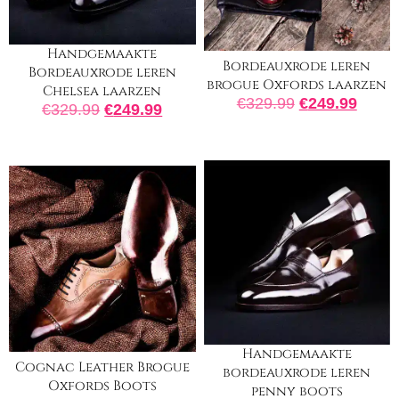
Handgemaakte
Bordeauxrode leren
Bordeauxrode leren
brogue Oxfords laarzen
Chelsea laarzen
€
329.99
€
249.99
€
329.99
€
249.99
Handgemaakte
Cognac Leather Brogue
bordeauxrode leren
Oxfords Boots
penny boots