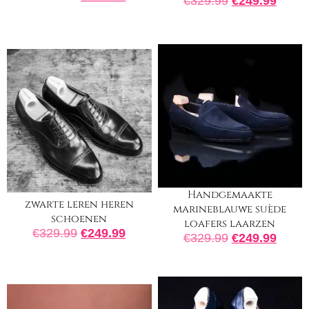
€
329.99
€
249.99
Handgemaakte
zwarte leren heren
marineblauwe suède
schoenen
loafers laarzen
€
329.99
€
249.99
€
329.99
€
249.99