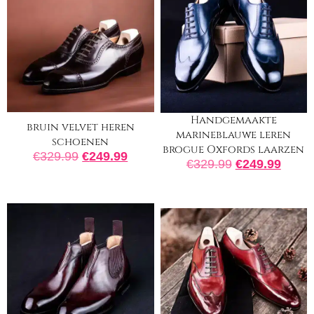
Handgemaakte
bruin velvet heren
marineblauwe leren
schoenen
brogue Oxfords laarzen
€
329.99
€
249.99
€
329.99
€
249.99