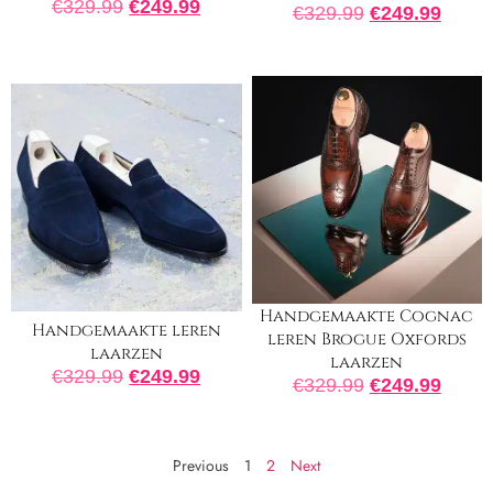
€
329.99
€
249.99
€
329.99
€
249.99
Handgemaakte Cognac
Handgemaakte leren
leren Brogue Oxfords
laarzen
laarzen
€
329.99
€
249.99
€
329.99
€
249.99
Previous
1
2
Next