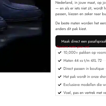
Nederland, in jouw maat, op jou
— en als er iets niet zit, word
passen, kiezen en zeker naar bu
De beste maten worden het eer
anders dit pak kiest.
Maak direct een pasafspraa
Populaire maten gaan snel.
10,000+ pakken op voorr
Maten 44 xs t/m 4XL 72
Direct passen in boutique
Het pak wordt in onze sh
Exclusieve modellen die we
Voel, pas en vertrek met v