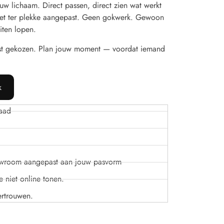
w lichaam. Direct passen, direct zien wat werkt
t het ter plekke aangepast. Geen gokwerk. Gewoon
iten lopen.
st gekozen. Plan jouw moment — voordat iemand
k
aad
owroom aangepast aan jouw pasvorm
 niet online tonen.
ertrouwen.