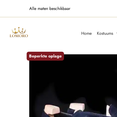
9.8/10 ⭐️⭐️⭐️⭐️⭐️
Home
Kostuums
Beperkte oplage