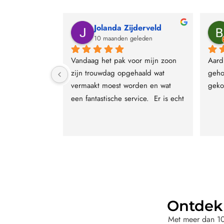
oom
Jolanda Zijderveld
leden
10 maanden geleden
ug bij lomoro 
Vandaag het pak voor mijn zoon 
Aard
rouwpak hele 
zijn trouwdag opgehaald wat 
geho
jk verwelkomt 
vermaakt moest worden en wat 
geko
gedacht het 
een fantastische service.  Er is echt 
ijd om iets 
voor iedere smaak wel een pak te 
oeken wat bij 
vinden voor een hele mooie prijs. 
erug mijn 
Personeel krijgt een dikke 10 voor 
ik ben echt 
service en vriendelijkheid.
ultaat hoe dat 
worden ik ben 
ee enorm 
lomoro zeer 
Ontdek 
 trouwpak 
Met meer dan 10.