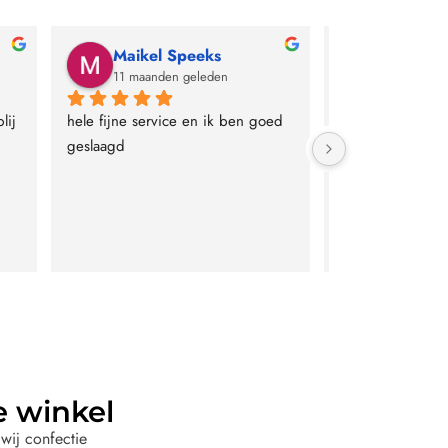
Maikel Speeks
TJM Qui
11 maanden geleden
12 maande
ij 
hele fijne service en ik ben goed 
Geweldige servic
geslaagd
kwaliteitverhoud
e winkel
wij confectie