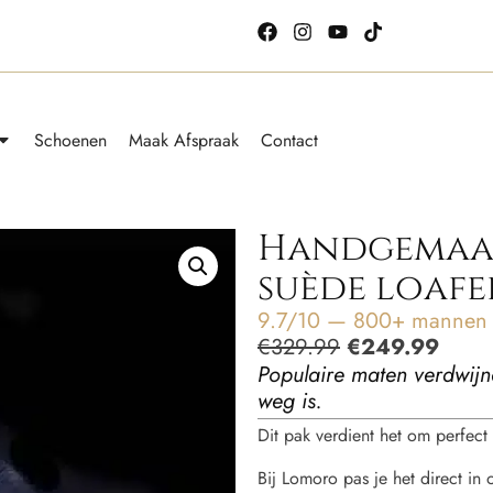
Schoenen
Maak Afspraak
Contact
Handgemaa
suède loafe
9.7/10 — 800+ mannen g
€
329.99
€
249.99
Populaire maten verdwijn
weg is.
Dit pak verdient het om perfect t
Bij Lomoro pas je het direct in