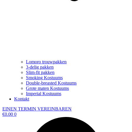
Lomoro trouwpakken
3-delig pakken
Slim-fit pakken
Smoking Kostuums
Double-breasted Kostuums
Grote maten Kostuums
Imperial Kostuums
Kontakt
EINEN TERMIN VEREINBAREN
€
0.00
0