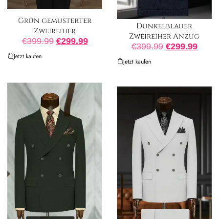
Grün gemusterter
Dunkelblauer
Zweireiher
Zweireiher Anzug
€
399.99
€
299.99
€
399.99
€
299.99
Jetzt kaufen
Jetzt kaufen