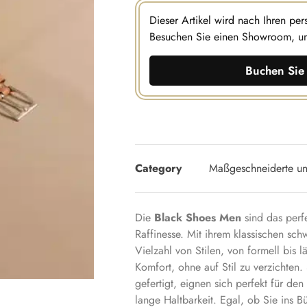
Dieser Artikel wird nach Ihren pe
Besuchen Sie einen Showroom, u
Buchen Sie 
Category
Maßgeschneiderte u
Die
Black Shoes Men
sind das perfe
Raffinesse. Mit ihrem klassischen sch
Vielzahl von Stilen, von formell bis l
Komfort, ohne auf Stil zu verzichten.
gefertigt, eignen sich perfekt für de
lange Haltbarkeit. Egal, ob Sie ins