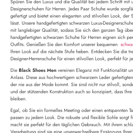
Spüren Sie den Luxus und die Qualität bei jedem Schritt mit
Designerschuhen für Herren. Jedes Paar Schuhe wurde sorgfäl
gefertigt und bietet einen eleganten und stilvollen Look, der
lässt. Unsere handgefertigten schwarzen Luxus-Designerschuhe 
mit langlebiger Qualität, sodass Sie sich den ganzen Tag üb
handgefertigten schwarzen Schuhe für Herren eignen sich perf
Outfits. Genießen Sie den Komfort unserer bequemen
schwa
Ihren Look auf die nächste Stufe heben. Entdecken Sie die t
Designer-Herrenschuhe für einen stilvollen Look, perfekt für j
Die
Black Shoes Men
vereinen Eleganz mit Funktionalität u
Anlass. Diese aus hochwertigem schwarzem Leder gefertigten
der nie aus der Mode kommt. Sie sind nicht nur stilvoll, son
und der stützenden Konstruktion auch so konzipiert, dass Ih
bleiben.
Egal, ob Sie ein formelles Meeting oder einen entspannten 
passen zu jedem Look. Die robuste und flexible Sohle sorgt f
macht sie perfekt für den täglichen Gebrauch. Mit ihrem sch
Verarbeitung sind sie eine unverwechselbare Ergänzung Ihrer