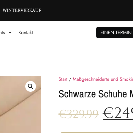
WINTERVERKAUF
nts
Kontakt
EINEN TERMIN
Start
/
Maßgeschneiderte und Smoki
Schwarze Schuhe 
€
24
€
329.99