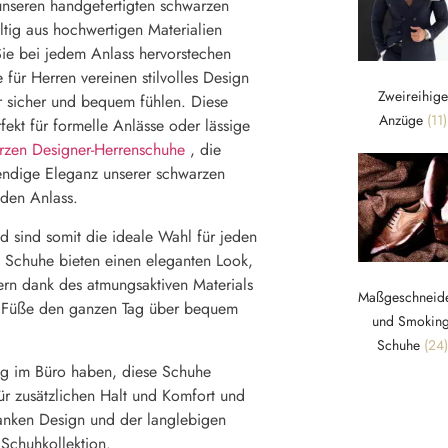
 unseren handgefertigten schwarzen
tig aus hochwertigen Materialien
 Sie bei jedem Anlass hervorstechen
für Herren vereinen stilvolles Design
Zweireihige
er sicher und bequem fühlen. Diese
Anzüge
(11)
ekt für formelle Anlässe oder lässige
rzen Designer-Herrenschuhe
, die
rendige Eleganz unserer schwarzen
eden Anlass.
nd sind somit die ideale Wahl für jeden
 Schuhe bieten einen eleganten Look,
dern dank des atmungsaktiven Materials
Maßgeschneide
re Füße den ganzen Tag über bequem
und Smoking
Schuhe
(24)
Tag im Büro haben, diese Schuhe
ür zusätzlichen Halt und Komfort und
lanken Design und der langlebigen
 Schuhkollektion.