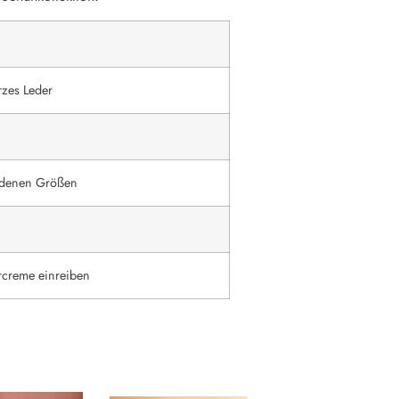
zes Leder
iedenen Größen
rcreme einreiben