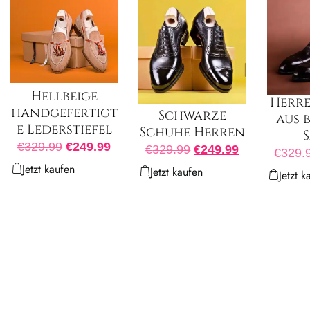
Hellbeige
Herr
handgefertigt
Schwarze
aus 
e Lederstiefel
Schuhe Herren
€
329.99
€
249.99
€
329.99
€
249.99
€
329.
Jetzt kaufen
Jetzt kaufen
Jetzt k