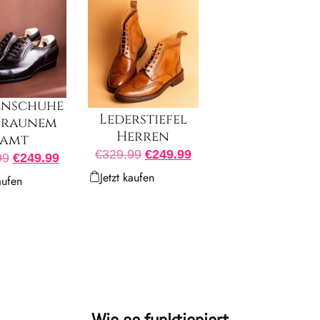
enschuhe
Lederstiefel
braunem
Herren
Samt
€
329.99
€
249.99
99
€
249.99
Jetzt kaufen
aufen