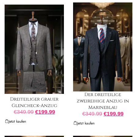
Der dreiteilige
Dreiteiliger grauer
zweireihige Anzug in
Glencheck-Anzug
Marineblau
€
349.99
€
199.99
€
349.99
€
199.99
Jetzt kaufen
Jetzt kaufen