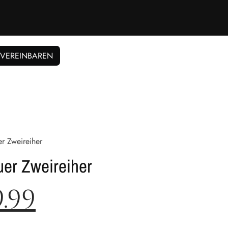
 VEREINBAREN
r Zweireiher
uer Zweireiher
9.99