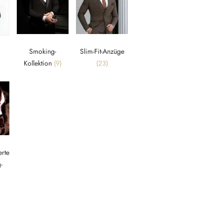
Smoking-
Slim-Fit-Anzüge
Kollektion
(9)
(23)
rte
-