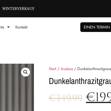
WINTERVERKAUF
nts
Kontakt
EINEN TERMIN
Start
/
Auslass
/ Dunkelanthrazitgraue
Dunkelanthrazitgra
€
19
€
349.99