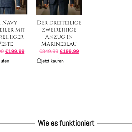
 Navy-
Der dreiteilige
eiler mit
zweireihige
reihiger
Anzug in
este
Marineblau
99
€
199.99
€
349.99
€
199.99
aufen
Jetzt kaufen
Wie es funktioniert