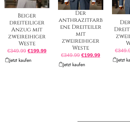
Der
Beiger
anthrazitfarb
Der
dreiteiliger
ene Dreiteiler
Dreit
Anzug mit
mit
zwei
zweireihiger
zweireihiger
W
Weste
Weste
€
349.
€
349.99
€
199.99
€
349.99
€
199.99
Jetzt k
Jetzt kaufen
Jetzt kaufen