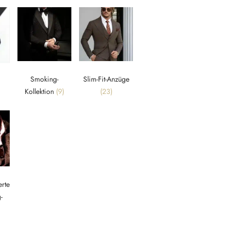
Smoking-
Slim-Fit-Anzüge
Kollektion
(9)
(23)
rte
-