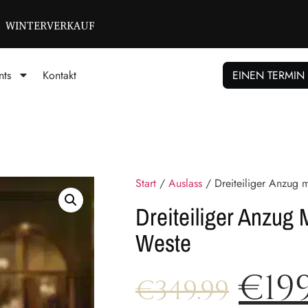
WINTERVERKAUF
nts
Kontakt
EINEN TERMIN
Start
/
Auslass
/ Dreiteiliger Anzug m
Dreiteiliger Anzug 
Weste
€
19
€
349.99