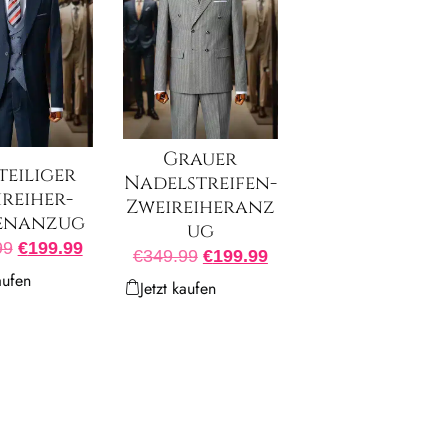
Grauer
teiliger
Nadelstreifen-
reiher-
Zweireiheranz
enanzug
ug
99
€
199.99
€
349.99
€
199.99
aufen
Jetzt kaufen