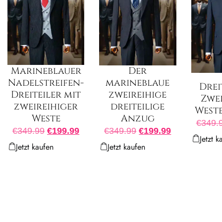
Marineblauer
Der
Nadelstreifen-
marineblaue
Drei
Dreiteiler mit
zweireihige
Zwei
zweireihiger
dreiteilige
West
Weste
Anzug
€
349.
€
349.99
€
199.99
€
349.99
€
199.99
Jetzt k
Jetzt kaufen
Jetzt kaufen