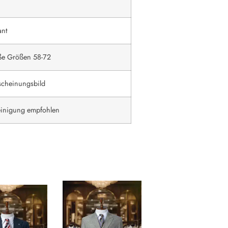
ant
ße Größen 58-72
rscheinungsbild
einigung empfohlen