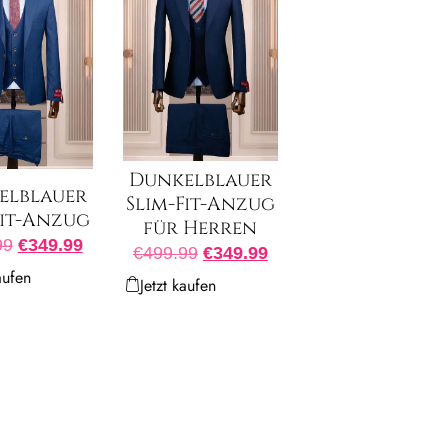
Dunkelblauer
elblauer
Slim-Fit-Anzug
Fit-Anzug
für Herren
99
€
349.99
€
499.99
€
349.99
aufen
Jetzt kaufen