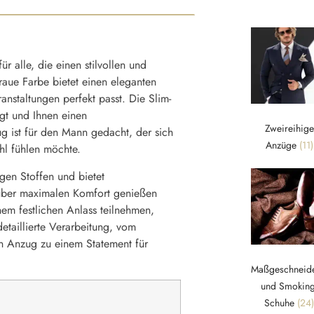
ür alle, die einen stilvollen und
aue Farbe bietet einen eleganten
anstaltungen perfekt passt. Die Slim-
egt und Ihnen einen
Zweireihige
g ist für den Mann gedacht, der sich
Anzüge
(11)
ohl fühlen möchte.
igen Stoffen und bietet
g über maximalen Komfort genießen
em festlichen Anlass teilnehmen,
detaillierte Verarbeitung, vom
en Anzug zu einem Statement für
Maßgeschneide
und Smoking
Schuhe
(24)