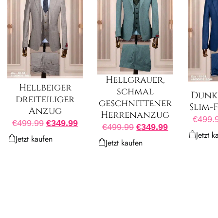
Hellgrauer,
Hellbeiger
schmal
Dunk
dreiteiliger
geschnittener
Slim-
Anzug
Herrenanzug
€
499.
€
499.99
€
349.99
€
499.99
€
349.99
Jetzt k
Jetzt kaufen
Jetzt kaufen