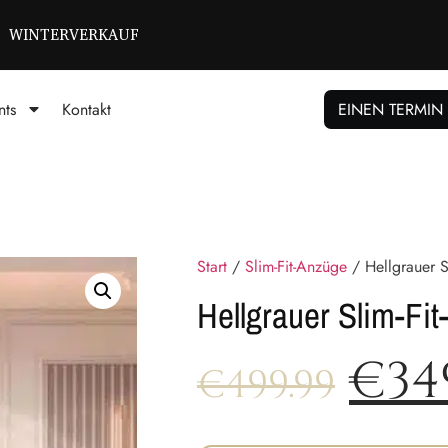
WINTERVERKAUF
nts
Kontakt
EINEN TERMIN
Start
/
Slim-Fit-Anzüge
/ Hellgrauer S
Hellgrauer Slim-Fi
€
34
€
499.99