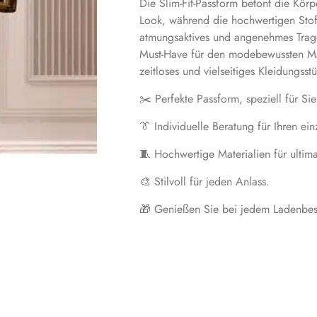
Die Slim-Fit-Passform betont die Körp
Look, während die hochwertigen Stof
atmungsaktives und angenehmes Trage
Must-Have für den modebewussten M
zeitloses und vielseitiges Kleidungss
✂️ Perfekte Passform, speziell für Sie
👔 Individuelle Beratung für Ihren ein
🧵 Hochwertige Materialien für ultim
🎨 Stilvoll für jeden Anlass.
🎁 Genießen Sie bei jedem Ladenbes