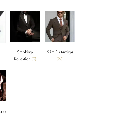
Smoking-
Slim-Fit-Anzüge
Kollektion
(9)
(23)
rte
-