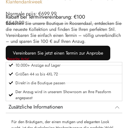
Klantendankweek
Normale prijs:
€
699.99
Rabatt bei Terminvereinbarung: €100
€
549.99
Besuchen Sie unsere Boutique in Roosendaal, entdecken Sie
die neueste Kollektion und finden Sie Ihren perfekten Stil.
Vereinbaren Sie einfach einen Termin – völlig unverbindlich
– und sparen Sie 100 € auf Ihren Anzug.
Vereinbaren Sie jetzt einen Termin zur Anprobe
Beperkte Actie!
10.000+ Anzüge auf Lager
Größen 44 xs bis 4XL 72
Direkt in die Boutique passen
Der Anzug wird in unserem Showroom an Ihre Passform
angepasst
Zusätzliche Informationen
Für den Bräutigam, der einen mutigen und eleganten Look
sucht, ist der dunkelgrüne Hochzeitsanzug die perfekte Wahl.