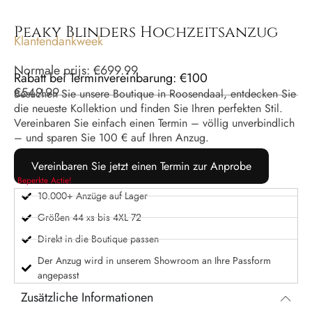
Peaky Blinders Hochzeitsanzug
Klantendankweek
Normale prijs:
€
699.99
Rabatt bei Terminvereinbarung: €100
€
549.99
Besuchen Sie unsere Boutique in Roosendaal, entdecken Sie
die neueste Kollektion und finden Sie Ihren perfekten Stil.
Vereinbaren Sie einfach einen Termin – völlig unverbindlich
– und sparen Sie 100 € auf Ihren Anzug.
Vereinbaren Sie jetzt einen Termin zur Anprobe
Beperkte Actie!
10.000+ Anzüge auf Lager
Größen 44 xs bis 4XL 72
Direkt in die Boutique passen
Der Anzug wird in unserem Showroom an Ihre Passform
angepasst
Zusätzliche Informationen