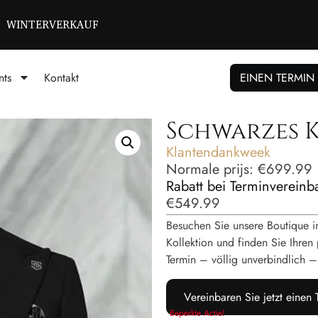
WINTERVERKAUF
nts
Kontakt
EINEN TERMIN
Schwarzes 
Klantendankweek
Normale prijs:
€
699.99
Rabatt bei Terminverein
€
549.99
Besuchen Sie unsere Boutique i
Kollektion und finden Sie Ihren 
Termin – völlig unverbindlich 
Vereinbaren Sie jetzt einen
Beperkte Actie!