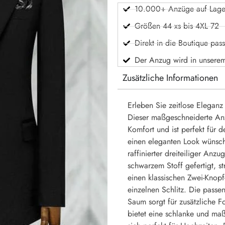
10.000+ Anzüge auf Lage
Größen 44 xs bis 4XL 72
Direkt in die Boutique pas
Der Anzug wird in unsere
Zusätzliche Informationen
Erleben Sie zeitlose Elegan
Dieser maßgeschneiderte Anz
Komfort und ist perfekt für
einen eleganten Look wünsch
raffinierter dreiteiliger Anz
schwarzem Stoff gefertigt, st
einen klassischen Zwei-Knopf
einzelnen Schlitz. Die pass
Saum sorgt für zusätzliche F
bietet eine schlanke und maß