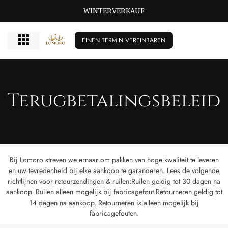
WINTERVERKAUF
EINEN TERMIN VEREINBAREN
Terugbetalingsbeleid
Bij Lomoro streven we ernaar om pakken van hoge kwaliteit te leveren
en uw tevredenheid bij elke aankoop te garanderen. Lees de volgende
richtlijnen voor retourzendingen & ruilen:Ruilen geldig tot 30 dagen na
aankoop. Ruilen alleen mogelijk bij fabricagefout.Retourneren geldig tot
14 dagen na aankoop. Retourneren is alleen mogelijk bij
fabricagefouten.