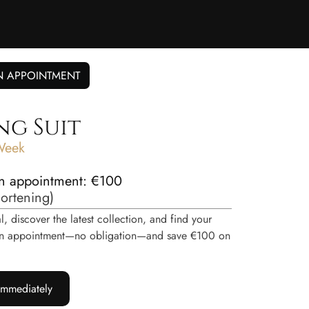
N APPOINTMENT
ng Suit
Week
n appointment: €100
hortening
)
, discover the latest collection, and find your
e an appointment—no obligation—and save €100 on
immediately