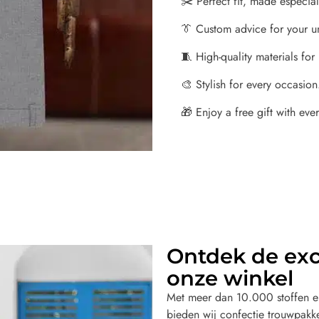
✂️ Perfect fit, made especial
👔 Custom advice for your u
🧵 High-quality materials for
🎨 Stylish for every occasion
🎁 Enjoy a free gift with every
Ontdek de excl
onze winkel
Met meer dan 10.000 stoffen en
bieden wij confectie trouwpak