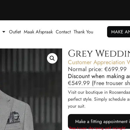
Outlet
Maak Afspraak
Contact
Thank You
MAKE A
Grey Weddi
Customer Appreciation 
Normal price:
€
699.99
Discount when making a
€
549.99
(
Free trouser s
Visit our boutique in Roosendaal
perfect style. Simply schedul
your suit.
Make a fitting appointment 
Free trouser shortening until midnight!