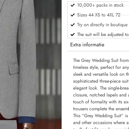
10,000+ packs in stock
Sizes 44 XS to 4XL 72
Try on directly in boutique
The suit will be adjusted t
Extra informatie
The Grey Wedding Suit from
timeless style, perfect for a
sleek and versatile look on t
sophisticated three-piece suit
elegant look. The single-brea
closure, notched lapels and 
touch of formality with its six
trousers complete the ensembl
This “Grey Wedding Suit” is 
and other occasions where a 