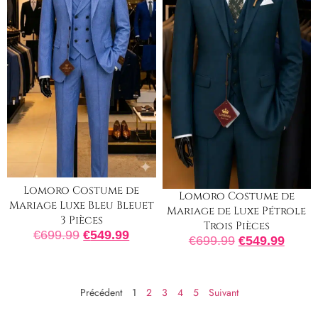
Lomoro Costume de
Lomoro Costume de
Mariage Luxe Bleu Bleuet
Mariage de Luxe Pétrole
3 Pièces
Trois Pièces
€
699.99
€
549.99
€
699.99
€
549.99
Précédent
1
2
3
4
5
Suivant