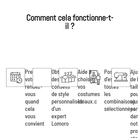
Comment cela fonctionne-t-
il ?
Prenez
Obtenez
Aide à
Possibilité
Aj
votre
des
choisir
d'essayer
de 
rendez-
conseils
vos
toutes
tail
vous
de style
costumes
les
pou
quand
personnalisés
idéaux.c
combinaisons
aj
cela
d'un
sélectionnées
par
vous
expert
da
convient
Lomoro
not
pro