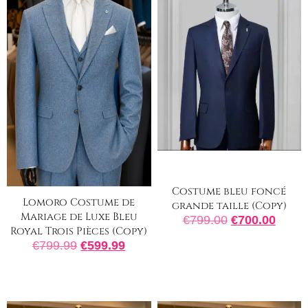
Costume bleu foncé
Lomoro Costume de
grande taille (Copy)
Mariage de Luxe Bleu
€
799.00
€
700.00
Royal Trois Pièces (Copy)
€
799.99
€
599.99