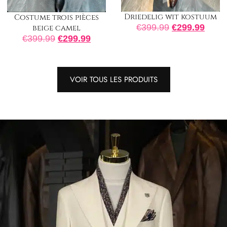
Driedelig wit kostuum
Costume trois pièces
€
399.99
€
299.99
beige camel
€
399.99
€
299.99
VOIR TOUS LES PRODUITS