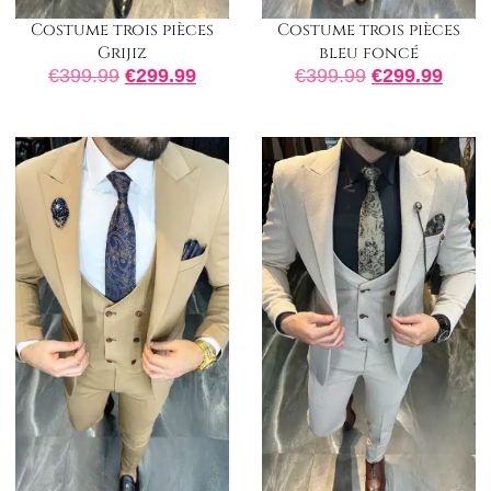
Costume trois pièces
Costume trois pièces
bleu foncé
Grijiz
€
399.99
€
299.99
€
399.99
€
299.99