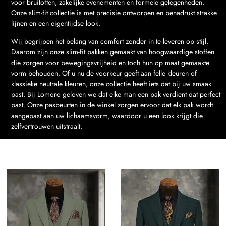
voor bruiloften, zakelijke evenementen en formele gelegenheden.
Onze slim-fit collectie is met precisie ontworpen en benadrukt strakke
lijnen en een eigentijdse look.
Wij begrijpen het belang van comfort zonder in te leveren op stijl.
Daarom zijn onze slim-fit pakken gemaakt van hoogwaardige stoffen
die zorgen voor bewegingsvrijheid en toch hun op maat gemaakte
vorm behouden. Of u nu de voorkeur geeft aan felle kleuren of
klassieke neutrale kleuren, onze collectie heeft iets dat bij uw smaak
past. Bij Lomoro geloven we dat elke man een pak verdient dat perfect
past. Onze pasbeurten in de winkel zorgen ervoor dat elk pak wordt
aangepast aan uw lichaamsvorm, waardoor u een look krijgt die
zelfvertrouwen uitstraalt.