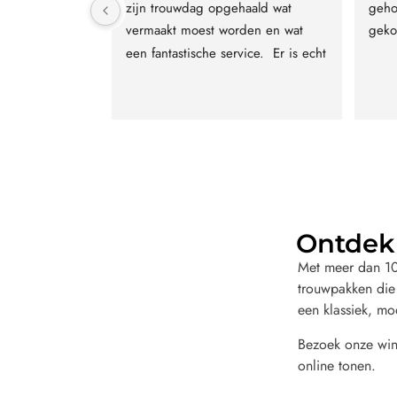
rouwpak hele 
zijn trouwdag opgehaald wat 
geho
jk verwelkomt 
vermaakt moest worden en wat 
geko
gedacht het 
een fantastische service.  Er is echt 
ijd om iets 
voor iedere smaak wel een pak te 
oeken wat bij 
vinden voor een hele mooie prijs. 
erug mijn 
Personeel krijgt een dikke 10 voor 
ik ben echt 
service en vriendelijkheid.
ultaat hoe dat 
worden ik ben 
ee enorm 
lomoro zeer 
Ontdek 
 trouwpak 
Met meer dan 10.
trouwpakken die
een klassiek, mo
Bezoek onze wink
online tonen.