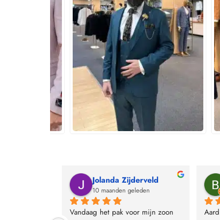
oom
Jolanda Zijderveld
leden
10 maanden geleden
ug bij lomoro 
Vandaag het pak voor mijn zoon 
Aard