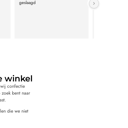
geslaagd
kwaliteitverhoud
e winkel
wij confectie
 zoek bent naar
ast.
len die we niet