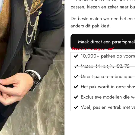
passen, kiezen en zeker naar bu
De beste maten worden het eer
anders dit pak kiest.
Maak direct een pasafspraa
Populaire maten gaan snel.
10,000+ pakken op voorr
Maten 44 xs t/m 4XL 72
Direct passen in boutique
Het pak wordt in onze sh
Exclusieve modellen die we
Voel, pas en vertrek met v