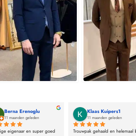
Berna Erenoglu
Klaas Kuipers1
11 maanden geleden
11 maanden geleden
ige eigenaar en super goed 
Trouwpak gehaald en helemaal bl