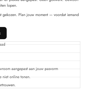
iten lopen.
st gekozen. Plan jouw moment — voordat iemand
k
aad
owroom aangepast aan jouw pasvorm
 niet online tonen.
ertrouwen.