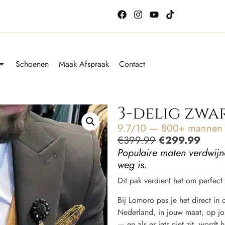
Schoenen
Maak Afspraak
Contact
3-delig zwa
9.7/10 — 800+ mannen g
€
399.99
€
299.99
Populaire maten verdwijn
weg is.
Dit pak verdient het om perfect t
Bij Lomoro pas je het direct in
Nederland, in jouw maat, op jou
— en als er iets niet zit, word