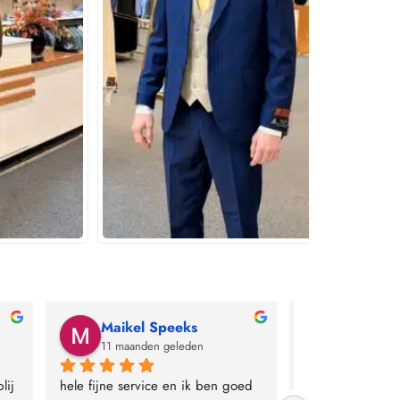
Maikel Speeks
TJM Qui
11 maanden geleden
12 maande
ij 
hele fijne service en ik ben goed 
Geweldige servic