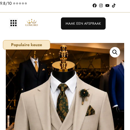
9.8/10 ⭐️⭐️⭐️⭐️⭐️
MAAK EEN AFSPRAAK
Populaire keuze