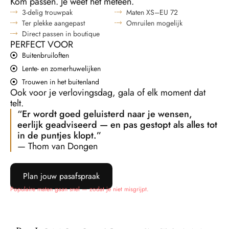
Kom passen. Je weet het meteen.
3-delig trouwpak
Maten XS–EU 72
Ter plekke aangepast
Omruilen mogelijk
Direct passen in boutique
PERFECT VOOR
Buitenbruiloften
Lente- en zomerhuwelijken
Trouwen in het buitenland
Ook voor je verlovingsdag, gala of elk moment dat
telt.
“Er wordt goed geluisterd naar je wensen,
eerlijk geadviseerd — en pas gestopt als alles tot
in de puntjes klopt.”
— Thom van Dongen
Plan jouw pasafspraak
Populaire maten gaan snel — zodat je niet misgrijpt.