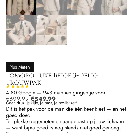
Plus Maten
Lomoro Luxe Beige 3-Delig
Trouwpak
★★★★★
4.80 Google — 943 mannen gingen je voor
€
699.99
€
549.99
Geen druk. Je kijkt, je past, je beslist zelf.
Dit is het pak voor de man die één keer kiest — en het
goed doet.
Ter plekke opgemeten en aangepast op jouw lichaam
— want bijna goed is nog steeds niet goed genoeg.