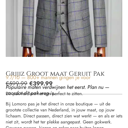
Grijiz Groot maat Geruit Pak
9.7/10 — 800+ mannen gingen je voor
€
599.99
€
399.99
Populaire maten verdwijnen het eerst. Plan nu —
voordat dit pak weg is.
Dit pak verdient het om perfect te zitten.
Bij Lomoro pas je het direct in onze boutique — uit de
grootste collectie van Nederland, in jouw maat, op jouw
lichaam. Direct passen, direct zien wat werkt — en als er iets
niet zit, wordt het ter plekke aangepast. Geen gokwerk.
Gewoon passen, kiezen en zeker naar buiten lopen.