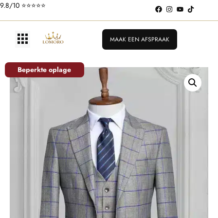
9.8/10 ⭐️⭐️⭐️⭐️⭐️
MAAK EEN AFSPRAAK
Beperkte oplage