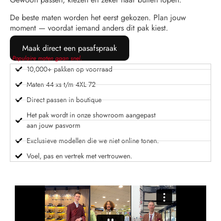
De beste maten worden het eerst gekozen. Plan jouw
moment — voordat iemand anders dit pak kiest.
Maak direct een pasafspraak
Populaire maten gaan snel.
10,000+ pakken op voorraad
Maten 44 xs t/m 4XL 72
Direct passen in boutique
Het pak wordt in onze showroom aangepast
aan jouw pasvorm
Exclusieve modellen die we niet online tonen.
Voel, pas en vertrek met vertrouwen.