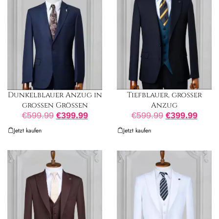
Tiefblauer, großer
Dunkelblauer Anzug in
Anzug
großen Größen
€
599.99
€
399.99
€
599.99
€
399.99
Jetzt kaufen
Jetzt kaufen