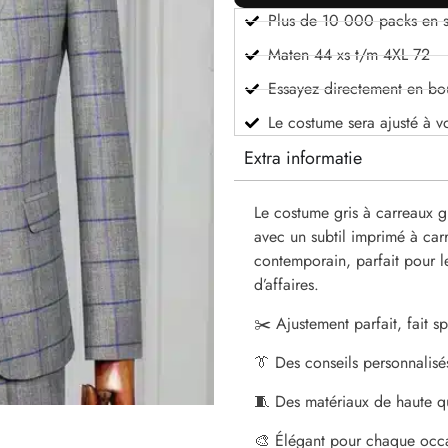
Plus de 10 000 packs en s
Maten 44 xs t/m 4XL 72
Essayez directement en bo
Le costume sera ajusté à v
Extra informatie
Le costume gris à carreaux g
avec un subtil imprimé à car
contemporain, parfait pour l
d’affaires.
✂️ Ajustement parfait, fait 
👔 Des conseils personnalisé
🧵 Des matériaux de haute qu
🎨 Élégant pour chaque occ