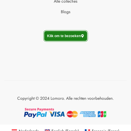
Alle collecties
Blogs
Klik om te bezoeken
Copyright © 2024 Lomoro. Alle rechten voorbehouden.
Nederlands
English
(
Engels
)
Français
(
Frans
)