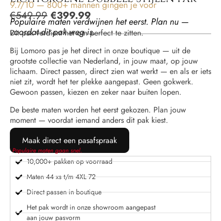
9.7/10 — 800+ mannen gingen je voor
€
549.99
€
399.99
Populaire maten verdwijnen het eerst. Plan nu —
voordat dit pak weg is.
Dit pak verdient het om perfect te zitten.
Bij Lomoro pas je het direct in onze boutique — uit de
grootste collectie van Nederland, in jouw maat, op jouw
lichaam. Direct passen, direct zien wat werkt — en als er iets
niet zit, wordt het ter plekke aangepast. Geen gokwerk.
Gewoon passen, kiezen en zeker naar buiten lopen.
De beste maten worden het eerst gekozen. Plan jouw
moment — voordat iemand anders dit pak kiest.
Maak direct een pasafspraak
Populaire maten gaan snel.
10,000+ pakken op voorraad
Maten 44 xs t/m 4XL 72
Direct passen in boutique
Het pak wordt in onze showroom aangepast
aan jouw pasvorm