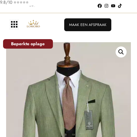
9.8/10 ⭐️⭐️⭐️⭐️⭐️
MAAK EEN AFSPRAAK
Beperkte oplage