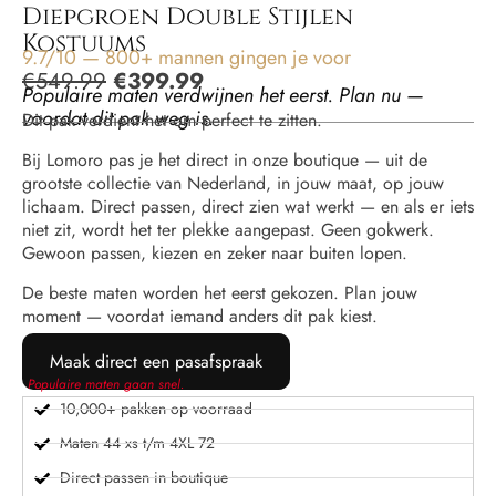
Diepgroen Double Stijlen
Kostuums
9.7/10 — 800+ mannen gingen je voor
€
549.99
€
399.99
Populaire maten verdwijnen het eerst. Plan nu —
voordat dit pak weg is.
Dit pak verdient het om perfect te zitten.
Bij Lomoro pas je het direct in onze boutique — uit de
grootste collectie van Nederland, in jouw maat, op jouw
lichaam. Direct passen, direct zien wat werkt — en als er iets
niet zit, wordt het ter plekke aangepast. Geen gokwerk.
Gewoon passen, kiezen en zeker naar buiten lopen.
De beste maten worden het eerst gekozen. Plan jouw
moment — voordat iemand anders dit pak kiest.
Maak direct een pasafspraak
Populaire maten gaan snel.
10,000+ pakken op voorraad
Maten 44 xs t/m 4XL 72
Direct passen in boutique