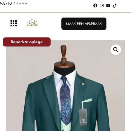
9.8/10 ⭐️⭐️⭐️⭐️⭐️
MAAK EEN AFSPRAAK
Beperkte oplage