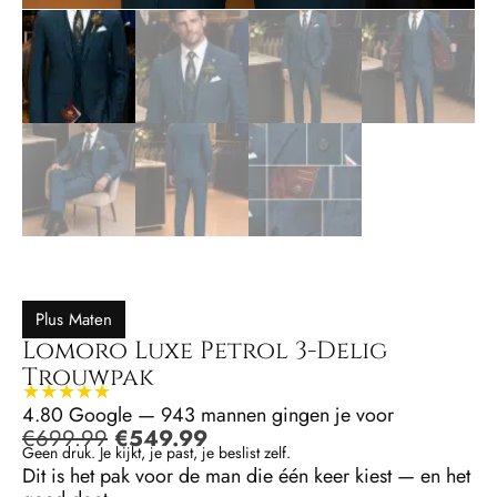
Plus Maten
Lomoro Luxe Petrol 3-Delig
Trouwpak
★★★★★
4.80 Google — 943 mannen gingen je voor
€
699.99
€
549.99
Geen druk. Je kijkt, je past, je beslist zelf.
Dit is het pak voor de man die één keer kiest — en het