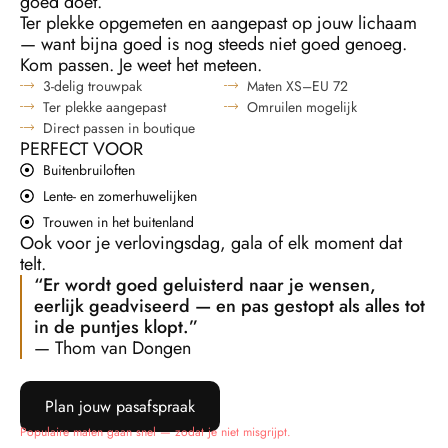
goed doet.
Ter plekke opgemeten en aangepast op jouw lichaam
— want bijna goed is nog steeds niet goed genoeg.
Kom passen. Je weet het meteen.
3-delig trouwpak
Maten XS–EU 72
Ter plekke aangepast
Omruilen mogelijk
Direct passen in boutique
PERFECT VOOR
Buitenbruiloften
Lente- en zomerhuwelijken
Trouwen in het buitenland
Ook voor je verlovingsdag, gala of elk moment dat
telt.
“Er wordt goed geluisterd naar je wensen,
eerlijk geadviseerd — en pas gestopt als alles tot
in de puntjes klopt.”
— Thom van Dongen
Plan jouw pasafspraak
Populaire maten gaan snel — zodat je niet misgrijpt.