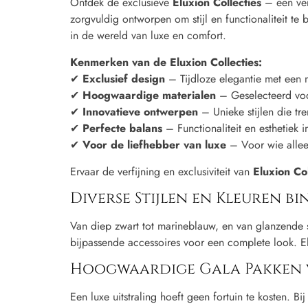
Ontdek de exclusieve
Eluxion Collecties
– een ver
zorgvuldig ontworpen om stijl en functionaliteit te
in de wereld van luxe en comfort.
Kenmerken van de Eluxion Collecties:
✔
Exclusief design
– Tijdloze elegantie met een
✔
Hoogwaardige materialen
– Geselecteerd voo
✔
Innovatieve ontwerpen
– Unieke stijlen die tre
✔
Perfecte balans
– Functionaliteit en esthetiek 
✔
Voor de liefhebber van luxe
– Voor wie allee
Ervaar de verfijning en exclusiviteit van
Eluxion Col
Diverse Stijlen en Kleuren b
Van diep zwart tot marineblauw, en van glanzende 
bijpassende accessoires voor een complete look. Elk
Hoogwaardige Gala Pakken 
Een luxe uitstraling hoeft geen fortuin te kosten. 