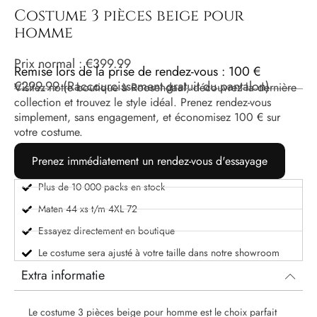
Costume 3 pièces beige pour
homme
Prix ​​normal :
€
399.99
Remise lors de la prise de rendez-vous : 100 €
€
299.99
(Raccourcissement gratuit du pantalon)
Visitez notre boutique à Roosendaal, découvrez la dernière
collection et trouvez le style idéal. Prenez rendez-vous
simplement, sans engagement, et économisez 100 € sur
votre costume.
Prenez immédiatement un rendez-vous d'essayage
Plus de 10 000 packs en stock
Maten 44 xs t/m 4XL 72
Essayez directement en boutique
Le costume sera ajusté à votre taille dans notre showroom
Extra informatie
Le costume 3 pièces beige pour homme est le choix parfait