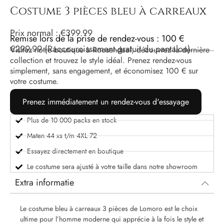
Costume 3 pièces bleu à carreaux
Prix ​​normal :
€
399.99
Remise lors de la prise de rendez-vous : 100 €
€
299.99
(Raccourcissement gratuit du pantalon)
Visitez notre boutique à Roosendaal, découvrez la dernière
collection et trouvez le style idéal. Prenez rendez-vous
simplement, sans engagement, et économisez 100 € sur
votre costume.
Prenez immédiatement un rendez-vous d'essayage
Plus de 10 000 packs en stock
Maten 44 xs t/m 4XL 72
Essayez directement en boutique
Le costume sera ajusté à votre taille dans notre showroom
Extra informatie
Le costume bleu à carreaux 3 pièces de Lomoro est le choix
ultime pour l’homme moderne qui apprécie à la fois le style et