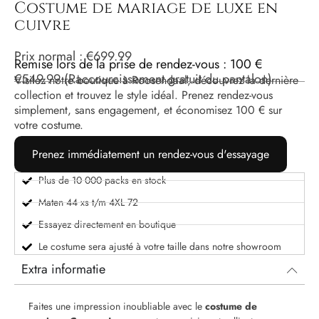
Costume de mariage de luxe en
cuivre
Prix ​​normal :
€
699.99
Remise lors de la prise de rendez-vous : 100 €
€
549.99
(Raccourcissement gratuit du pantalon)
Visitez notre boutique à Roosendaal, découvrez la dernière
collection et trouvez le style idéal. Prenez rendez-vous
simplement, sans engagement, et économisez 100 € sur
votre costume.
Prenez immédiatement un rendez-vous d'essayage
Plus de 10 000 packs en stock
Maten 44 xs t/m 4XL 72
Essayez directement en boutique
Le costume sera ajusté à votre taille dans notre showroom
Extra informatie
Faites une impression inoubliable avec le
costume de