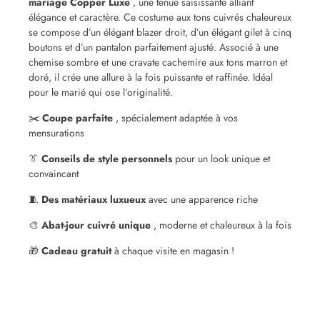
mariage Copper Luxe
, une tenue saisissante alliant
élégance et caractère. Ce costume aux tons cuivrés chaleureux
se compose d’un élégant blazer droit, d’un élégant gilet à cinq
boutons et d’un pantalon parfaitement ajusté. Associé à une
chemise sombre et une cravate cachemire aux tons marron et
doré, il crée une allure à la fois puissante et raffinée. Idéal
pour le marié qui ose l’originalité.
✂️
Coupe parfaite
, spécialement adaptée à vos
mensurations
👔
Conseils de style personnels
pour un look unique et
convaincant
🧵
Des matériaux luxueux
avec une apparence riche
🎨
Abat-jour cuivré unique
, moderne et chaleureux à la fois
🎁
Cadeau gratuit
à chaque visite en magasin !