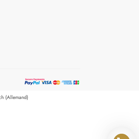
ch
(
Allemand
)