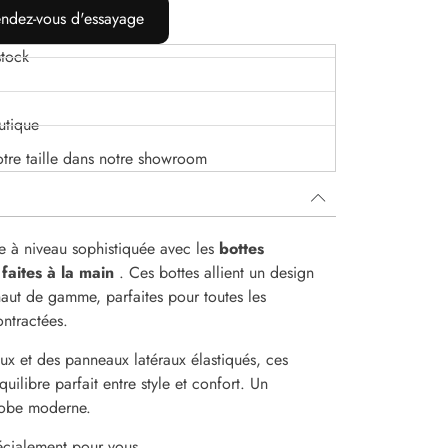
ndez-vous d'essayage
tock
utique
otre taille dans notre showroom
e à niveau sophistiquée avec les
bottes
faites à la main
. Ces bottes allient un design
haut de gamme, parfaites pour toutes les
ntractées.
ux et des panneaux latéraux élastiqués, ces
uilibre parfait entre style et confort. Un
robe moderne.
pécialement pour vous.