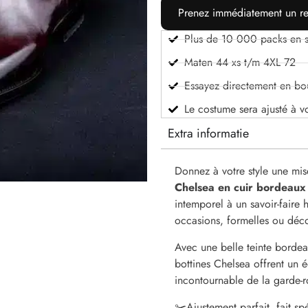
Prenez immédiatement un re
Plus de 10 000 packs en s
Maten 44 xs t/m 4XL 72
Essayez directement en bo
Le costume sera ajusté à v
Extra informatie
Donnez à votre style une mis
Chelsea en cuir bordeaux 
intemporel à un savoir-faire 
occasions, formelles ou déco
Avec une belle teinte bordea
bottines Chelsea offrent un éq
incontournable de la garde-
✂️
Ajustement parfait, fait s