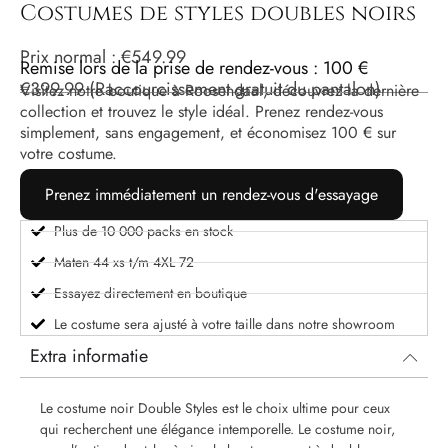
Costumes de styles doubles noirs
Prix ​​normal :
€
549.99
Remise lors de la prise de rendez-vous : 100 €
€
399.99
(Raccourcissement gratuit du pantalon)
Visitez notre boutique à Roosendaal, découvrez la dernière
collection et trouvez le style idéal. Prenez rendez-vous
simplement, sans engagement, et économisez 100 € sur
votre costume.
Prenez immédiatement un rendez-vous d'essayage
Plus de 10 000 packs en stock
Maten 44 xs t/m 4XL 72
Essayez directement en boutique
Le costume sera ajusté à votre taille dans notre showroom
Extra informatie
Le costume noir Double Styles est le choix ultime pour ceux
qui recherchent une élégance intemporelle. Le costume noir,