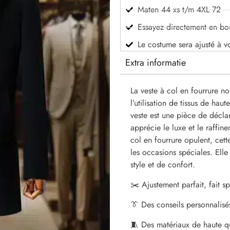
Maten 44 xs t/m 4XL 72
Essayez directement en bo
Le costume sera ajusté à v
Extra informatie
La veste à col en fourrure no
l’utilisation de tissus de hau
veste est une pièce de décla
apprécie le luxe et le raffin
col en fourrure opulent, cett
les occasions spéciales. Ell
style et de confort.
✂️ Ajustement parfait, fait 
👔 Des conseils personnalisé
🧵 Des matériaux de haute qu