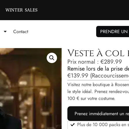
WINTER SALES
Contact
PRENDRE UN
Veste à col
Prix ​​normal :
€
289.99
Remise lors de la prise 
€
139.99
(Raccourcisseme
Visitez notre boutique à Roosen
le style idéal. Prenez rendez-
100 € sur votre costume.
Prenez immédiatement un re
Plus de 10 000 packs en s