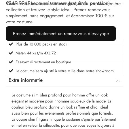
€
349.99
(Raccourcissement gratuit du pantalon)
Visitez notre boutique à Roosendaal, découvrez la dernière
collection et trouvez le style idéal. Prenez rendez-vous
simplement, sans engagement, et économisez 100 € sur
votre costume.
Prenez immédiatement un rendez-vous d'essayage
Plus de 10 000 packs en stock
Maten 44 xs t/m 4XL 72
Essayez directement en boutique
Le costume sera ajusté à votre taille dans notre showroom
Extra informatie
Le costume slim bleu profond pour homme offre un look
élégant et moderne pour l’homme soucieux de la mode. La
couleur bleu profond donne un look raffiné et chic, idéal
aussi bien pour les événements professionnels que formels.
La coupe slim fit garantit que le costume s’ajuste parfaitement
et met en valeur la silhouette, pour que vous soyez toujours à