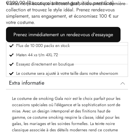
€
399.99
(Raccourcissement gratuit du pantalon)
Visitez notre boutique à Roosendaal, découvrez la dernière
collection et trouvez le style idéal. Prenez rendez-vous
simplement, sans engagement, et économisez 100 € sur
votre costume.
Prenez immédiatement un rendez-vous d'essayage
Plus de 10 000 packs en stock
Maten 44 xs t/m 4XL 72
Essayez directement en boutique
Le costume sera ajusté à votre taille dans notre showroom
Extra informatie
Le costume de smoking Gala noir est le choix parfait pour les
occasions spéciales où l’élégance et la sophistication sont de
mise. Avec un design intemporel et des finitions haut de
gamme, ce costume smoking respire la classe, idéal pour les
galas, les mariages et les soirées formelles. La teinte noire
classique associée à des détails modernes rend ce costume