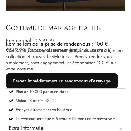
Costume de mariage italien
Prix ​​normal :
€
699.99
Remise lors de la prise de rendez-vous : 100 €
€
549.99
(Raccourcissement gratuit du pantalon)
Visitez notre boutique à Roosendaal, découvrez la dernière
collection et trouvez le style idéal. Prenez rendez-vous
simplement, sans engagement, et économisez 100 € sur
votre costume.
Prenez immédiatement un rendez-vous d'essayage
Plus de 10 000 packs en stock
Maten 44 xs t/m 4XL 72
Essayez directement en boutique
Le costume sera ajusté à votre taille dans notre showroom
Extra informatie