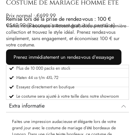
Costume de mariage homme été
Prix ​​normal :
€
699.99
Remise lors de la prise de rendez-vous : 100 €
€
549.99
(Raccourcissement gratuit du pantalon)
Visitez notre boutique à Roosendaal, découvrez la dernière
collection et trouvez le style idéal. Prenez rendez-vous
simplement, sans engagement, et économisez 100 € sur
votre costume.
Prenez immédiatement un rendez-vous d'essayage
Plus de 10 000 packs en stock
Maten 44 xs t/m 4XL 72
Essayez directement en boutique
Le costume sera ajusté à votre taille dans notre showroom
Extra informatie
Faites une impression audacieuse et élégante lors de votre
grand jour avec le costume de mariage d’été bordeaux de
Lomoro. Dans une riche teinte bordeaux, ce costume de