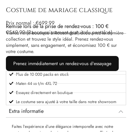
Costume de mariage classique
Prix ​​normal :
€
699.99
Remise lors de la prise de rendez-vous : 100 €
€
549.99
(Raccourcissement gratuit du pantalon)
Visitez notre boutique à Roosendaal, découvrez la dernière
collection et trouvez le style idéal. Prenez rendez-vous
simplement, sans engagement, et économisez 100 € sur
votre costume.
Prenez immédiatement un rendez-vous d'essayage
Plus de 10 000 packs en stock
Maten 44 xs t/m 4XL 72
Essayez directement en boutique
Le costume sera ajusté à votre taille dans notre showroom
Extra informatie
Faites l’expérience d’une élégance intemporelle avec notre