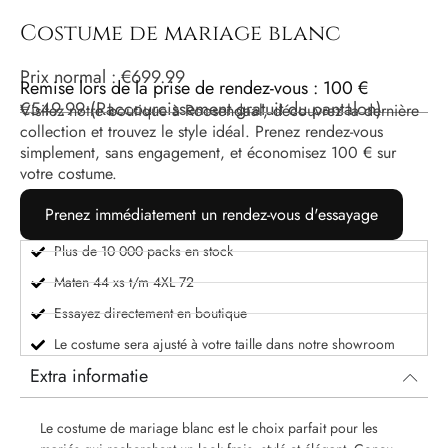
Costume de mariage blanc
Prix ​​normal :
€
699.99
Remise lors de la prise de rendez-vous : 100 €
€
549.99
(Raccourcissement gratuit du pantalon)
Visitez notre boutique à Roosendaal, découvrez la dernière
collection et trouvez le style idéal. Prenez rendez-vous
simplement, sans engagement, et économisez 100 € sur
votre costume.
Prenez immédiatement un rendez-vous d'essayage
Plus de 10 000 packs en stock
Maten 44 xs t/m 4XL 72
Essayez directement en boutique
Le costume sera ajusté à votre taille dans notre showroom
Extra informatie
Le costume de mariage blanc est le choix parfait pour les