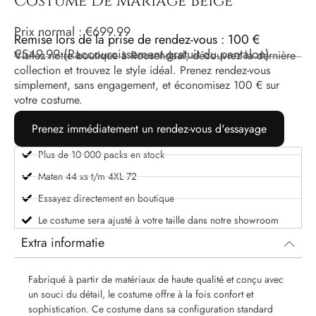
Costume De Mariage Beige
Prix ​​normal :
€
699.99
Remise lors de la prise de rendez-vous : 100 €
€
549.99
(Raccourcissement gratuit du pantalon)
Visitez notre boutique à Roosendaal, découvrez la dernière
collection et trouvez le style idéal. Prenez rendez-vous
simplement, sans engagement, et économisez 100 € sur
votre costume.
Prenez immédiatement un rendez-vous d'essayage
Plus de 10 000 packs en stock
Maten 44 xs t/m 4XL 72
Essayez directement en boutique
Le costume sera ajusté à votre taille dans notre showroom
Extra informatie
Fabriqué à partir de matériaux de haute qualité et conçu avec
un souci du détail, le costume offre à la fois confort et
sophistication.
Ce costume dans sa configuration standard